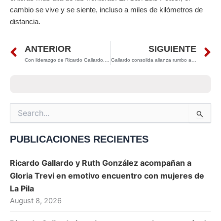
cambio se vive y se siente, incluso a miles de kilómetros de
distancia.
Prev
N
ANTERIOR
SIGUIENTE
Con liderazgo de Ricardo Gallardo, San Luis Potosí se consolida entre los estados con mayor crecimiento industrial del país
Gallardo consolida alianza rumbo a 2027 y afirma que el PVEM llega fortalecido a la contienda
Search
for:
PUBLICACIONES RECIENTES
Ricardo Gallardo y Ruth González acompañan a
Gloria Trevi en emotivo encuentro con mujeres de
La Pila
August 8, 2026