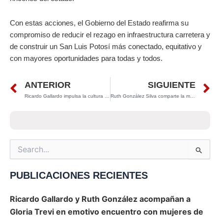
Con estas acciones, el Gobierno del Estado reafirma su
compromiso de reducir el rezago en infraestructura carretera y
de construir un San Luis Potosí más conectado, equitativo y
con mayores oportunidades para todas y todos.
Prev
N
ANTERIOR
SIGUIENTE
Ricardo Gallardo impulsa la cultura en San Luis Potosí con histórica inversión para artistas
Ruth González Silva comparte la magia de la Navidad con familias de Ciudad del Maíz
Search
for:
PUBLICACIONES RECIENTES
Ricardo Gallardo y Ruth González acompañan a
Gloria Trevi en emotivo encuentro con mujeres de