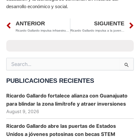
desarrollo económico y social.
Prev
N
ANTERIOR
SIGUIENTE
Ricardo Gallardo impulsa infraestructura energética para atraer más inversiones a San Luis Potosí
Ricardo Gallardo impulsa a la juventud potosina con nuevos cursos gratuitos de inglés a través del Inpojuve
Search
for:
PUBLICACIONES RECIENTES
Ricardo Gallardo fortalece alianza con Guanajuato
para blindar la zona limítrofe y atraer inversiones
August 9, 2026
Ricardo Gallardo abre las puertas de Estados
Unidos a jóvenes potosinas con becas STEM