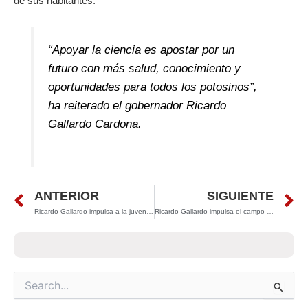
de sus habitantes.
“Apoyar la ciencia es apostar por un
futuro con más salud, conocimiento y
oportunidades para todos los potosinos”,
ha reiterado el gobernador Ricardo
Gallardo Cardona.
Prev
N
ANTERIOR
SIGUIENTE
Ricardo Gallardo impulsa a la juventud potosina con nuevos cursos gratuitos de inglés a través del Inpojuve
Ricardo Gallardo impulsa el campo potosino con más de 3 mil 800 millones de pesos en apoyos para productores rurales
Search
for: