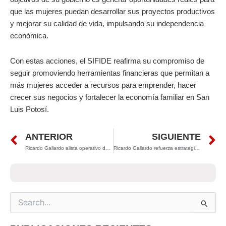
que las mujeres puedan desarrollar sus proyectos productivos
y mejorar su calidad de vida, impulsando su independencia
económica.
Con estas acciones, el SIFIDE reafirma su compromiso de
seguir promoviendo herramientas financieras que permitan a
más mujeres acceder a recursos para emprender, hacer
crecer sus negocios y fortalecer la economía familiar en San
Luis Potosí.
Prev
N
ANTERIOR
SIGUIENTE
Ricardo Gallardo alista operativo de seguridad para Semana Santa en todo San Luis Potosí
Ricardo Gallardo refuerza estrategia contra incendios forestales; reportan 47 siniestros en San Luis Potosí
Search
for: