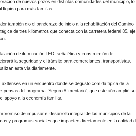
foración de nuevos pozos en distintas comunidades del municipio, lo
al líquido para más familias.
or también dio el banderazo de inicio a la rehabilitación del Camino
égica de tres kilómetros que conecta con la carretera federal 85, eje
ión.
stalación de iluminación LED, señalética y construcción de
ejorará la seguridad y el tránsito para comerciantes, transportistas,
tilizan esta vía diariamente.
as axtlenses en un encuentro donde se degustó comida típica de la
espensas del programa “Seguro Alimentario”, que este año amplió su
 el apoyo a la economía familiar.
promiso de impulsar el desarrollo integral de los municipios de la
sicos y programas sociales que impacten directamente en la calidad 