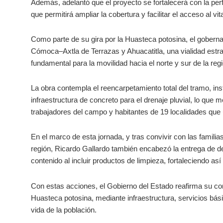
Además, adelantó que el proyecto se fortalecerá con la per
que permitirá ampliar la cobertura y facilitar el acceso al vit
Como parte de su gira por la Huasteca potosina, el gobernad
Cómoca–Axtla de Terrazas y Ahuacatitla, una vialidad estrat
fundamental para la movilidad hacia el norte y sur de la reg
La obra contempla el reencarpetamiento total del tramo, in
infraestructura de concreto para el drenaje pluvial, lo que m
trabajadores del campo y habitantes de 19 localidades que u
En el marco de esta jornada, y tras convivir con las famili
región, Ricardo Gallardo también encabezó la entrega de d
contenido al incluir productos de limpieza, fortaleciendo así
Con estas acciones, el Gobierno del Estado reafirma su com
Huasteca potosina, mediante infraestructura, servicios bá
vida de la población.