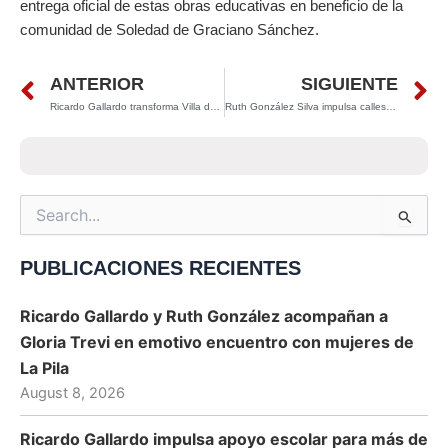
entrega oficial de estas obras educativas en beneficio de la
comunidad de Soledad de Graciano Sánchez.
Prev
N
ANTERIOR
SIGUIENTE
Ricardo Gallardo transforma Villa de Reyes con obras viales y anuncia nuevos proyectos para el desarrollo regional
Ruth González Silva impulsa calles más seguras y ordenadas en el barrio de Tlaxcala
Search
for:
PUBLICACIONES RECIENTES
Ricardo Gallardo y Ruth González acompañan a
Gloria Trevi en emotivo encuentro con mujeres de
La Pila
August 8, 2026
Ricardo Gallardo impulsa apoyo escolar para más de