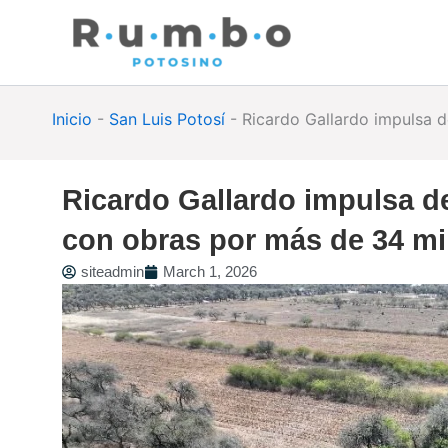
Skip
to
content
Inicio
-
San Luis Potosí
-
Ricardo Gallardo impulsa d
Ricardo Gallardo impulsa de
con obras por más de 34 mi
siteadmin
March 1, 2026