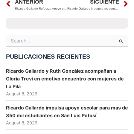
Prev
N
ANTERIOR
SIGUIENTE
Ricardo Gallardo Refuerza Apoyo en la Huasteca: Millonaria Inversión y Nuevos Crédititos Impulsan la Recuperación Regional
Ricardo Gallardo inaugura moderna carretera Villa de Arista–Moctezuma y anuncia nuevo proyecto vial para el Altiplano
Search
for:
PUBLICACIONES RECIENTES
Ricardo Gallardo y Ruth González acompañan a
Gloria Trevi en emotivo encuentro con mujeres de
La Pila
August 8, 2026
Ricardo Gallardo impulsa apoyo escolar para más de
350 mil estudiantes en San Luis Potosí
August 8, 2026