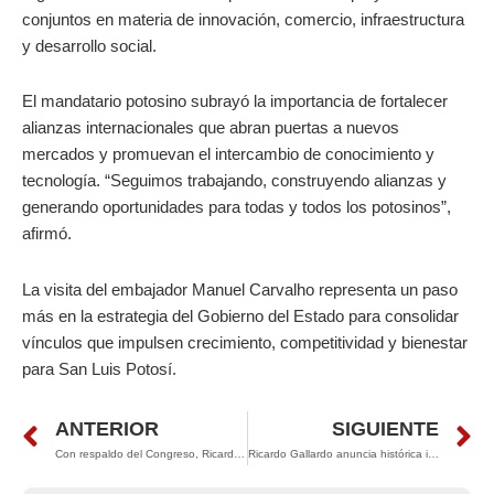
conjuntos en materia de innovación, comercio, infraestructura
y desarrollo social.
El mandatario potosino subrayó la importancia de fortalecer
alianzas internacionales que abran puertas a nuevos
mercados y promuevan el intercambio de conocimiento y
tecnología. “Seguimos trabajando, construyendo alianzas y
generando oportunidades para todas y todos los potosinos”,
afirmó.
La visita del embajador Manuel Carvalho representa un paso
más en la estrategia del Gobierno del Estado para consolidar
vínculos que impulsen crecimiento, competitividad y bienestar
para San Luis Potosí.
Prev
N
ANTERIOR
SIGUIENTE
Con respaldo del Congreso, Ricardo Gallardo avanza hacia un 2026 con mayor inversión y desarrollo para San Luis Potosí
Ricardo Gallardo anuncia histórica inversión millonaria que transformará el futuro de San Luis Potosí