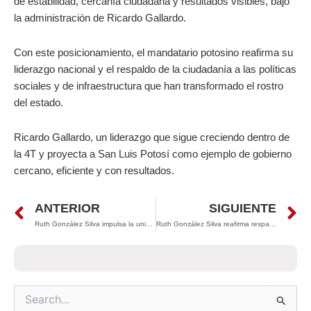
de estabilidad, cercanía ciudadana y resultados visibles, bajo
la administración de Ricardo Gallardo.
Con este posicionamiento, el mandatario potosino reafirma su
liderazgo nacional y el respaldo de la ciudadanía a las políticas
sociales y de infraestructura que han transformado el rostro
del estado.
Ricardo Gallardo, un liderazgo que sigue creciendo dentro de
la 4T y proyecta a San Luis Potosí como ejemplo de gobierno
cercano, eficiente y con resultados.
Prev
N
ANTERIOR
SIGUIENTE
Ruth González Silva impulsa la unidad del Partido Verde en Santa María del Río y reafirma su compromiso con un San Luis Potosí más fuerte
Ruth González Silva reafirma respaldo a Sheinbaum
Search