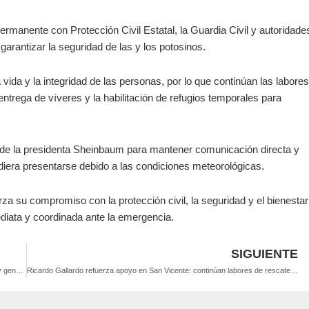
manente con Protección Civil Estatal, la Guardia Civil y autoridade
arantizar la seguridad de las y los potosinos.
 vida y la integridad de las personas, por lo que continúan las labores
ntrega de víveres y la habilitación de refugios temporales para
n de la presidenta Sheinbaum para mantener comunicación directa y
udiera presentarse debido a las condiciones meteorológicas.
za su compromiso con la protección civil, la seguridad y el bienestar
diata y coordinada ante la emergencia.
SIGUIENTE
Ricardo Gallardo impulsa el desarrollo industrial: Daikin invierte 310 mdd y genera más de 3 mil empleos en San Luis Potosí
Ricardo Gallardo refuerza apoyo en San Vicente: continúan labores de rescate y entrega de ayuda a familias afectadas por el desbordamiento del Río Moctezuma