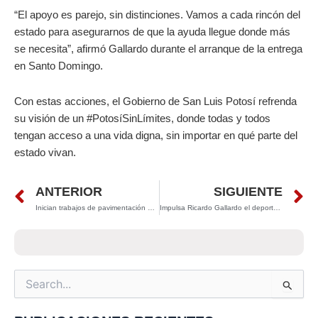
“El apoyo es parejo, sin distinciones. Vamos a cada rincón del
estado para asegurarnos de que la ayuda llegue donde más
se necesita”, afirmó Gallardo durante el arranque de la entrega
en Santo Domingo.
Con estas acciones, el Gobierno de San Luis Potosí refrenda
su visión de un #PotosíSinLímites, donde todas y todos
tengan acceso a una vida digna, sin importar en qué parte del
estado vivan.
Prev
N
ANTERIOR
SIGUIENTE
Inician trabajos de pavimentación del Camino La Congregación en Santo Domingo, por gestión del gobernador Ricardo Gallardo
Impulsa Ricardo Gallardo el deporte y la educación en Villa de Ramos
Search
for: