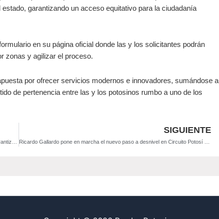
l estado, garantizando un acceso equitativo para la ciudadanía
n formulario en su página oficial donde las y los solicitantes podrán
or zonas y agilizar el proceso.
 apuesta por ofrecer servicios modernos e innovadores, sumándose a
ntido de pertenencia entre las y los potosinos rumbo a uno de los
SIGUIENTE
Ricardo Gallardo acelera proyecto del nuevo acueducto El Peaje para garantizar agua a la zona metropolitana
Ricardo Gallardo pone en marcha el nuevo paso a desnivel en Circuito Potosí y desahoga el tráfico para 200 mil personas