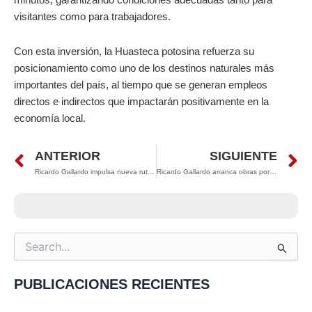
visitantes como para trabajadores.
Con esta inversión, la Huasteca potosina refuerza su
posicionamiento como uno de los destinos naturales más
importantes del país, al tiempo que se generan empleos
directos e indirectos que impactarán positivamente en la
economía local.
Prev
N
ANTERIOR
SIGUIENTE
Ricardo Gallardo impulsa nueva ruta que reducirá traslados hasta en hora y media en la zona metropolitana
Ricardo Gallardo arranca obras por más de 34 mdp en Cerritos y fortalece deporte, movilidad y seguridad
Search
for:
PUBLICACIONES RECIENTES