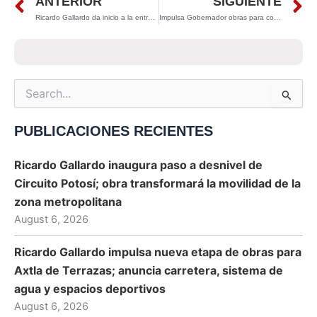
Prev
N
ANTERIOR
SIGUIENTE
Ricardo Gallardo da inicio a la entrega de apoyos escolares 2025 en San Luis Potosí
Impulsa Gobernador obras para conectar la nueva zona metropolitana de San Luis Potosí
Search
for:
PUBLICACIONES RECIENTES
Ricardo Gallardo inaugura paso a desnivel de
Circuito Potosí; obra transformará la movilidad de la
zona metropolitana
August 6, 2026
Ricardo Gallardo impulsa nueva etapa de obras para
Axtla de Terrazas; anuncia carretera, sistema de
agua y espacios deportivos
August 6, 2026