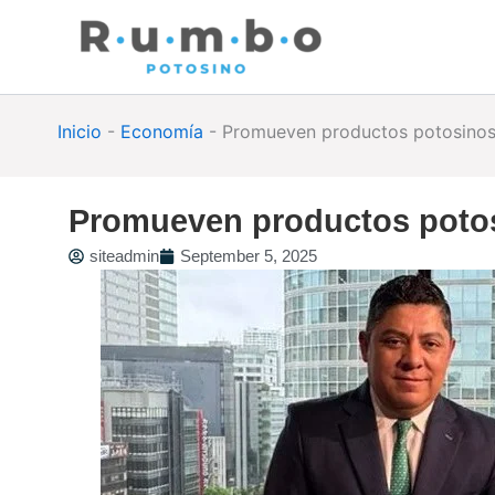
Skip
to
content
Inicio
-
Economía
-
Promueven productos potosinos
Promueven productos potos
siteadmin
September 5, 2025