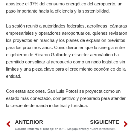
abastece el 37% del consumo energético del aeropuerto, un
paso importante hacia la eficiencia y la sostenibilidad.
La sesión reunió a autoridades federales, aerolíneas, cámaras
empresariales y operadores aeroportuarios, quienes revisaron
los proyectos en marcha y los planes de expansión previstos
para los próximos años. Coincidieron en que la sinergia entre
el gobierno de Ricardo Gallardo y el sector aeronáutico ha
permitido consolidar al aeropuerto como un nodo logístico sin
límites y una pieza clave para el crecimiento económico de la
entidad.
Con estas acciones, San Luis Potosí se proyecta como un
estado más conectado, competitivo y preparado para atender
la creciente demanda industrial y turística.
Prev
N
ANTERIOR
SIGUIENTE
Gallardo refuerza el blindaje en la frontera con Zacatecas y llama a alcaldes a no bajar la guardia
Megapuentes y nueva infraestructura educativa: Ricardo Gallardo acelera obras clave para la movilidad y el desarrollo de SLP