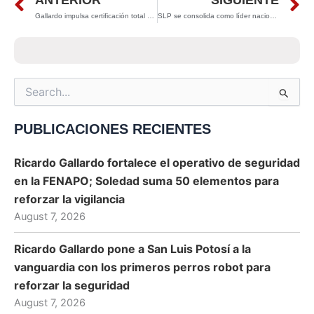
Prev
N
ANTERIOR
SIGUIENTE
Gallardo impulsa certificación total de policías municipales para blindar la seguridad en SLP
SLP se consolida como líder nacional en movilidad con expansión de MetroRed bajo gobierno de Ricardo Gallardo
Search
for:
PUBLICACIONES RECIENTES
Ricardo Gallardo fortalece el operativo de seguridad
en la FENAPO; Soledad suma 50 elementos para
reforzar la vigilancia
August 7, 2026
Ricardo Gallardo pone a San Luis Potosí a la
vanguardia con los primeros perros robot para
reforzar la seguridad
August 7, 2026