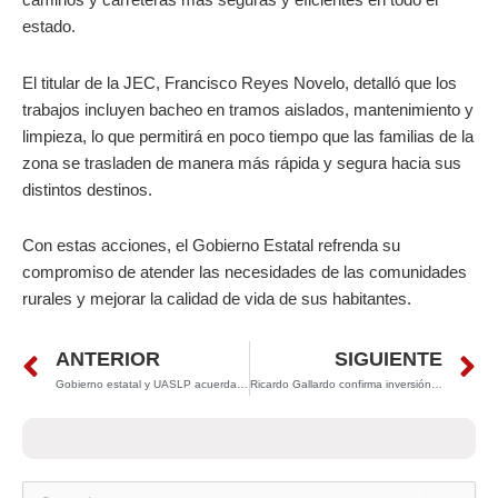
estado.
El titular de la JEC, Francisco Reyes Novelo, detalló que los
trabajos incluyen bacheo en tramos aislados, mantenimiento y
limpieza, lo que permitirá en poco tiempo que las familias de la
zona se trasladen de manera más rápida y segura hacia sus
distintos destinos.
Con estas acciones, el Gobierno Estatal refrenda su
compromiso de atender las necesidades de las comunidades
rurales y mejorar la calidad de vida de sus habitantes.
Prev
N
ANTERIOR
SIGUIENTE
Gobierno estatal y UASLP acuerdan canal permanente de diálogo
Ricardo Gallardo confirma inversión japonesa por 7 mil millones de pesos en San Luis Potosí