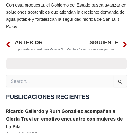
Con esta propuesta, el Gobierno del Estado busca avanzar en
soluciones sostenibles que atiendan la creciente demanda de
agua potable y fortalezcan la seguridad hídrica de San Luis
Potosí.
Prev
N
ANTERIOR
SIGUIENTE
Importante encuentro en Palacio Nacional: Proyectos estratégicos para San Luis Potosí
Van tras 19 exfuncionarios por presunto fraude en la Red Metro de SLP
Search
for:
PUBLICACIONES RECIENTES
Ricardo Gallardo y Ruth González acompañan a
Gloria Trevi en emotivo encuentro con mujeres de
La Pila