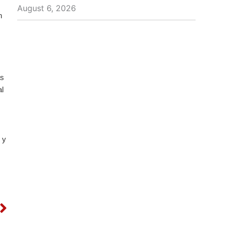
August 6, 2026
n
as
al
 y
Next