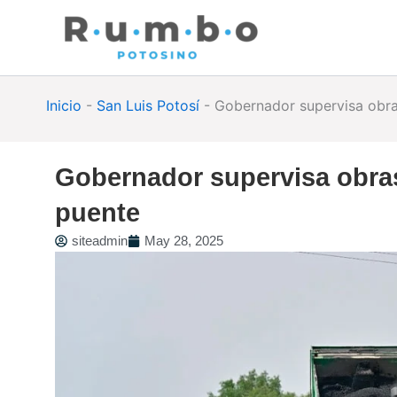
Skip
to
content
Inicio
-
San Luis Potosí
-
Gobernador supervisa obras
Gobernador supervisa obras
puente
siteadmin
May 28, 2025