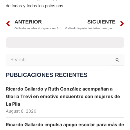
de todas y todos los potosinos.
Prev
N
ANTERIOR
SIGUIENTE
Gallardo impulsa el deporte en SLP: más de un millón de asistentes en unidades deportivas renovadas
Gallardo impulsa iniciativa para garantizar salario mínimo de 15 mil pesos netos a policías municipales
Search
for:
PUBLICACIONES RECIENTES
Ricardo Gallardo y Ruth González acompañan a
Gloria Trevi en emotivo encuentro con mujeres de
La Pila
August 8, 2026
Ricardo Gallardo impulsa apoyo escolar para más de