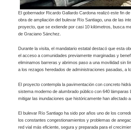
El gobernador Ricardo Gallardo Cardona realizó este fin de
obra de ampliación del bulevar Río Santiago, una de las int
proyecto, que se extiende por casi 10 kilómetros, busca mej
de Graciano Sánchez.
Durante la visita, el mandatario estatal destacó que esta o
el acceso a comunidades previamente marginadas y benefic
eliminamos barreras y abrimos paso a una movilidad sin lím
a los rezagos heredados de administraciones pasadas, a los
El proyecto contempla la pavimentación con concreto hidrául
sistema moderno de alumbrado público con 640 lámparas LE
mitigar las inundaciones que históricamente han afectado a 
El bulevar Río Santiago ha sido por años uno de los corredo
los constantes congestionamientos y problemas de anegaci
red vial más eficiente, segura y preparada para el crecimien