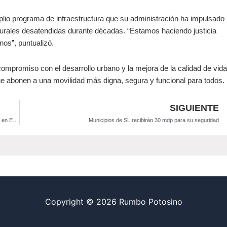
lio programa de infraestructura que su administración ha impulsado
turales desatendidas durante décadas. “Estamos haciendo justicia
nos”, puntualizó.
compromiso con el desarrollo urbano y la mejora de la calidad de vida
ue abonen a una movilidad más digna, segura y funcional para todos.
SIGUIENTE
Gobierno del Estado refuerza suministro de agua gratuita ante nueva falla en El Realito
Municipios de SL recibirán 30 mdp para su seguridad
Copyright © 2026 Rumbo Potosino