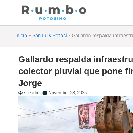
Skip
to
content
Inicio
-
San Luis Potosí
-
Gallardo respalda infraest
Gallardo respalda infraestr
colector pluvial que pone f
Jorge
siteadmin
November 28, 2025