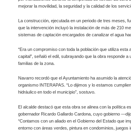
mejorar la movilidad, la seguridad y la calidad de los servic
La construcción, ejecutada en un periodo de tres meses, f
que la intervención incluyó la instalación de más de 210 met
sistemas de captación encargados de canalizar el agua hac
“Era un compromiso con toda la población que utiliza esta 
capital”, señaló el edil, subrayando que la obra responde 
familias de la zona.
Navarro recordó que el Ayuntamiento ha asumido la atención
organismo INTERAPAS. “Lo dijimos y lo estamos cumpliendo
hidráulico en todo el municipio”, sostuvo.
El alcalde destacó que esta obra se alinea con la política e
gobernador Ricardo Gallardo Cardona, cuyo gobierno —dijo—
“Contamos con un aliado en el Gobierno del Estado que imp
entorno con áreas verdes, pintura en condominios, juegos i