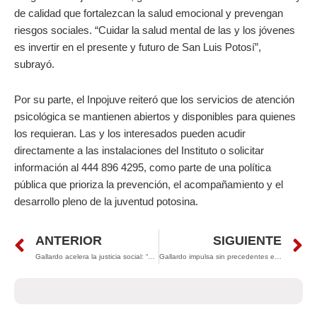
de calidad que fortalezcan la salud emocional y prevengan
riesgos sociales. “Cuidar la salud mental de las y los jóvenes
es invertir en el presente y futuro de San Luis Potosí”,
subrayó.
Por su parte, el Inpojuve reiteró que los servicios de atención
psicológica se mantienen abiertos y disponibles para quienes
los requieran. Las y los interesados pueden acudir
directamente a las instalaciones del Instituto o solicitar
información al 444 896 4295, como parte de una política
pública que prioriza la prevención, el acompañamiento y el
desarrollo pleno de la juventud potosina.
Prev
N
ANTERIOR
SIGUIENTE
Gallardo acelera la justicia social: “Tu Casa, Tu Apoyo” llegará a 30 mil terrenos gratuitos en San Luis Potosí
Gallardo impulsa sin precedentes el emprendimiento en San Luis Potosí: Sifide supera los 4 mil 700 mdp en apoyos