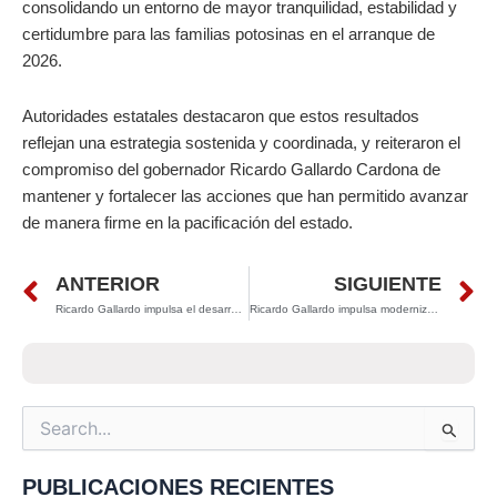
consolidando un entorno de mayor tranquilidad, estabilidad y
certidumbre para las familias potosinas en el arranque de
2026.
Autoridades estatales destacaron que estos resultados
reflejan una estrategia sostenida y coordinada, y reiteraron el
compromiso del gobernador Ricardo Gallardo Cardona de
mantener y fortalecer las acciones que han permitido avanzar
de manera firme en la pacificación del estado.
Prev
N
ANTERIOR
SIGUIENTE
Ricardo Gallardo impulsa el desarrollo de la Huasteca con la rehabilitación del camino San Vicente–El Higo
Ricardo Gallardo impulsa modernización sustentable de Splash; autoridades descartan tala de árboles en Tangamanga I
Search
for:
PUBLICACIONES RECIENTES