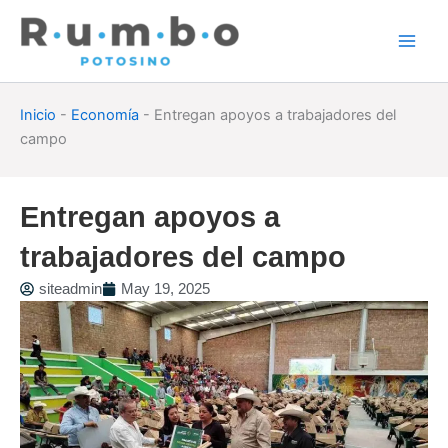
Skip
to
content
Inicio
-
Economía
-
Entregan apoyos a trabajadores del
campo
Entregan apoyos a
trabajadores del campo
siteadmin
May 19, 2025