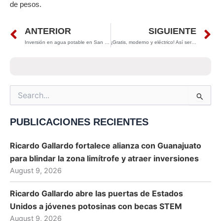
de pesos.
Prev
N
ANTERIOR
SIGUIENTE
Inversión en agua potable en San Luis Potosí superará los 100 mdp en 2025
¡Gratis, moderno y eléctrico! Así será el nuevo transporte en SLP
Search
for:
PUBLICACIONES RECIENTES
Ricardo Gallardo fortalece alianza con Guanajuato
para blindar la zona limítrofe y atraer inversiones
August 9, 2026
Ricardo Gallardo abre las puertas de Estados
Unidos a jóvenes potosinas con becas STEM
August 9, 2026