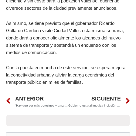
eficiente y sin costo para la población vallense, cubriendo
diversos sectores de la ciudad previamente anunciados.
Asimismo, se tiene previsto que el gobernador Ricardo
Gallardo Cardona visite Ciudad Valles esta misma semana,
donde dará a conocer oficialmente los alcances del nuevo
sistema de transporte y sostendrá un encuentro con los
medios de comunicación.
Con la puesta en marcha de este servicio, se espera mejorar
la conectividad urbana y aliviar la carga económica del
transporte público en miles de familias.
Prev
N
ANTERIOR
SIGUIENTE
“Hay que ser más potosinos y amar más a San Luis Potosí”: Gallardo
Gobierno estatal impulsa inclusión sin límites