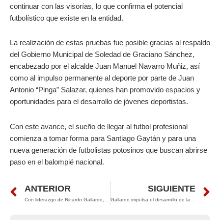
continuar con las visorías, lo que confirma el potencial
futbolístico que existe en la entidad.
La realización de estas pruebas fue posible gracias al respaldo
del Gobierno Municipal de Soledad de Graciano Sánchez,
encabezado por el alcalde Juan Manuel Navarro Muñiz, así
como al impulso permanente al deporte por parte de Juan
Antonio “Pinga” Salazar, quienes han promovido espacios y
oportunidades para el desarrollo de jóvenes deportistas.
Con este avance, el sueño de llegar al futbol profesional
comienza a tomar forma para Santiago Gaytán y para una
nueva generación de futbolistas potosinos que buscan abrirse
paso en el balompié nacional.
Prev
N
ANTERIOR
SIGUIENTE
Con liderazgo de Ricardo Gallardo, Sedeco impulsa a más de 560 Mipymes y proyecta a San Luis Potosí al mundo
Gallardo impulsa el desarrollo de la región Media con obra estratégica en San Ciro de Acosta