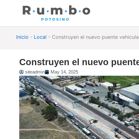
Skip
to
content
Inicio
-
Local
-
Construyen el nuevo puente vehicular
Construyen el nuevo puente 
siteadmin
May 14, 2025