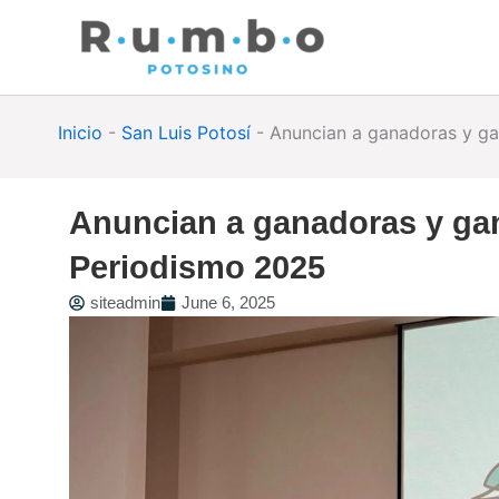
Skip
to
content
Inicio
-
San Luis Potosí
-
Anuncian a ganadoras y ga
Anuncian a ganadoras y gan
Periodismo 2025
siteadmin
June 6, 2025