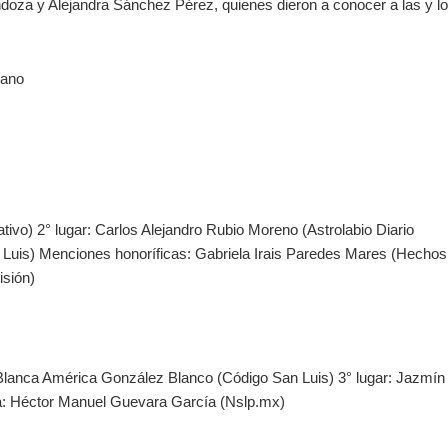
ndoza y Alejandra Sánchez Pérez, quienes dieron a conocer a las y l
iano
tivo) 2° lugar: Carlos Alejandro Rubio Moreno (Astrolabio Diario
n Luis) Menciones honoríficas: Gabriela Irais Paredes Mares (Hechos
isión)
 Blanca América González Blanco (Código San Luis) 3° lugar: Jazmín
ca: Héctor Manuel Guevara García (Nslp.mx)