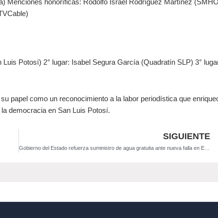
ca) Menciones honoríficas: Rodolfo Israel Rodríguez Martínez (SMH
GTVCable)
 Luis Potosí) 2° lugar: Isabel Segura García (Quadratín SLP) 3° luga
 su papel como un reconocimiento a la labor periodística que enrique
e la democracia en San Luis Potosí.
SIGUIENTE
Gobierno del Estado refuerza suministro de agua gratuita ante nueva falla en El Realito