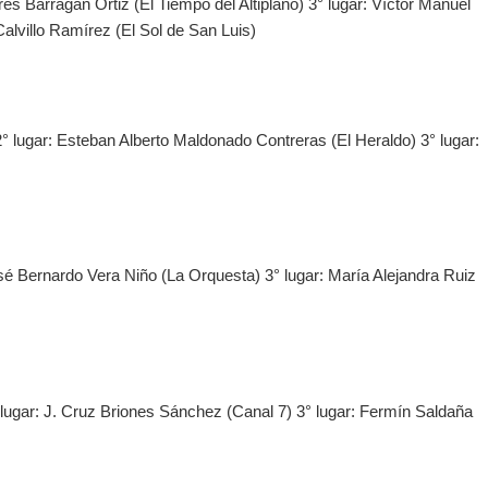
ares Barragán Ortiz (El Tiempo del Altiplano) 3° lugar: Víctor Manuel
alvillo Ramírez (El Sol de San Luis)
° lugar: Esteban Alberto Maldonado Contreras (El Heraldo) 3° lugar:
osé Bernardo Vera Niño (La Orquesta) 3° lugar: María Alejandra Ruiz
lugar: J. Cruz Briones Sánchez (Canal 7) 3° lugar: Fermín Saldaña